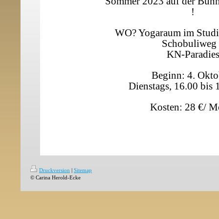
Sommer 2023 auf der Bühne
!
WO? Yogaraum im Studi
Schobuliweg
KN-Paradie
Beginn: 4. Okt
Dienstags, 16.00 bis
Kosten: 28 €/ M
Druckversion
|
Sitemap
© Carina Herold-Ecke