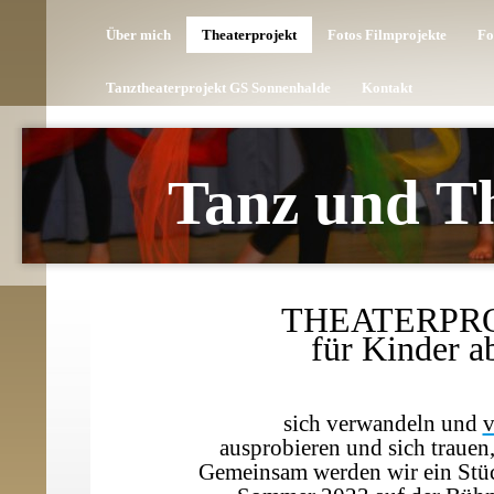
Über mich
Theaterprojekt
Fotos Filmprojekte
Fo
Tanztheaterprojekt GS Sonnenhalde
Kontakt
Tanz und Th
THEATERPR
für Kinder ab
sich verwandeln und
v
ausprobieren und sich trauen, 
Gemeinsam werden wir ein Stüc